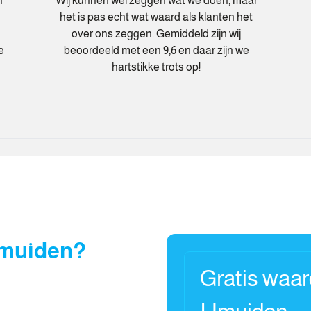
n
Wij kunnen wel zeggen wat we doen, maar
het is pas echt wat waard als klanten het
over ons zeggen. Gemiddeld zijn wij
e
beoordeeld met een 9,6 en daar zijn we
hartstikke trots op!
Jmuiden?
Gratis waa