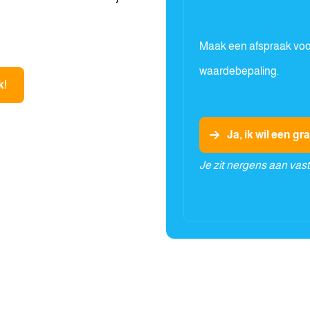
Maak een afspraak voor
waardebepaling.
k!
Ja, ik wil een g
Je zit nergens aan vas