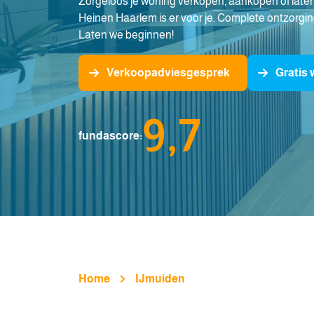
Zorgeloos je woning verkopen, aankopen of laten
Heinen Haarlem is er voor je. Complete ontzorgin
Laten we beginnen!
Verkoopadviesgesprek
Gratis
9,7
fundascore:
Home
IJmuiden