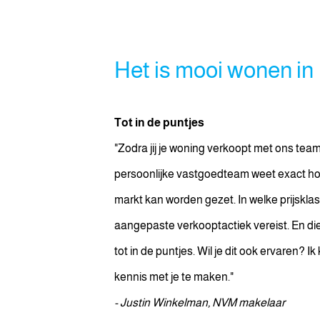
Het is mooi wonen in
Tot in de puntjes
"Zodra jij je woning verkoopt met ons team 
persoonlijke vastgoedteam weet exact ho
markt kan worden gezet. In welke prijsklass
aangepaste verkooptactiek vereist. En di
Anoniem
Iepenlaan 34
tot in de puntjes. Wil je dit ook ervaren?
31 jul. 2024
kennis met je te maken."
- Justin Winkelman, NVM makelaar
Fijne makelaar, duidelijke 