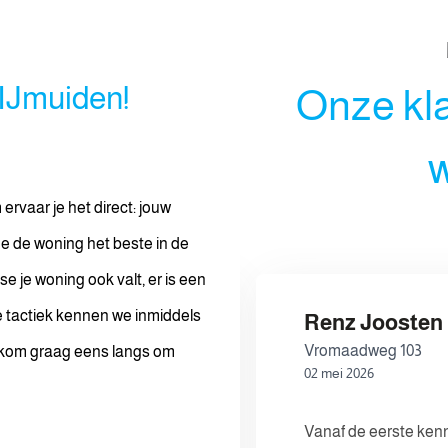
 IJmuiden!
Onze kl
w
ervaar je het direct: jouw
e de woning het beste in de
e je woning ook valt, er is een
e tactiek kennen we inmiddels
Renz Joosten
10
Vromaadweg 103
 Ik kom graag eens langs om
02 mei 2026
communicatie zonder
Vanaf de eerste ken