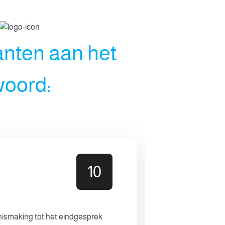
anten aan het
oord:
Anoniem
10
Leidsevaart 3
19 nov. 2025
nismaking tot het eindgesprek
Persoonlijke 