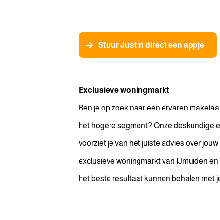
poespas. Zowel de makelaar 
goed bereikbaar en handele
over het resultaat.
Stuur Justin direct een appje
Exclusieve woningmarkt
Ben je op zoek naar een ervaren makelaar
het hogere segment? Onze deskundige e
voorziet je van het juiste advies over jou
exclusieve woningmarkt van IJmuiden en
het beste resultaat kunnen behalen met j