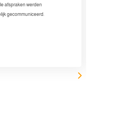
lle afspraken werden
aankoop van o
lijk gecommuniceerd.
makelaar zek