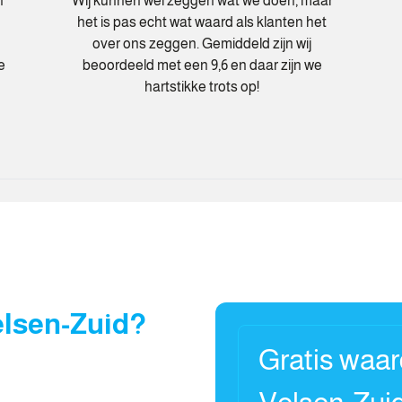
n
Wij kunnen wel zeggen wat we doen, maar
het is pas echt wat waard als klanten het
over ons zeggen. Gemiddeld zijn wij
e
beoordeeld met een 9,6 en daar zijn we
hartstikke trots op!
elsen-Zuid?
Gratis waa