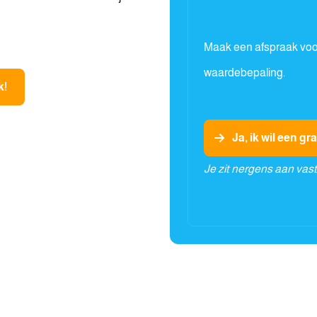
Maak een afspraak voor
waardebepaling.
k!
Ja, ik wil een g
Je zit nergens aan vas