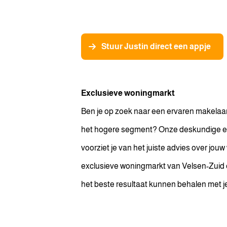
poespas. Zowel de makelaar 
goed bereikbaar en handele
over het resultaat.
Stuur Justin direct een appje
Exclusieve woningmarkt
Ben je op zoek naar een ervaren makelaar
het hogere segment? Onze deskundige e
voorziet je van het juiste advies over jou
exclusieve woningmarkt van Velsen-Zuid 
het beste resultaat kunnen behalen met j