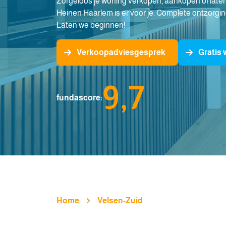
Zorgeloos je woning verkopen, aankopen of laten
Heinen Haarlem is er voor je. Complete ontzorgin
Laten we beginnen!
Verkoopadviesgesprek
Gratis
9,7
fundascore:
Home
Velsen-Zuid