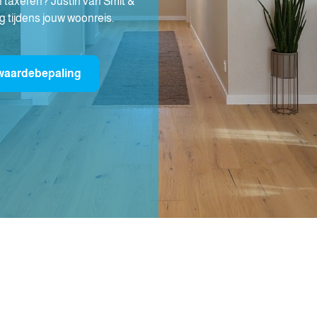
 taxeren? Justin van Smit &
g tijdens jouw woonreis.
 waardebepaling