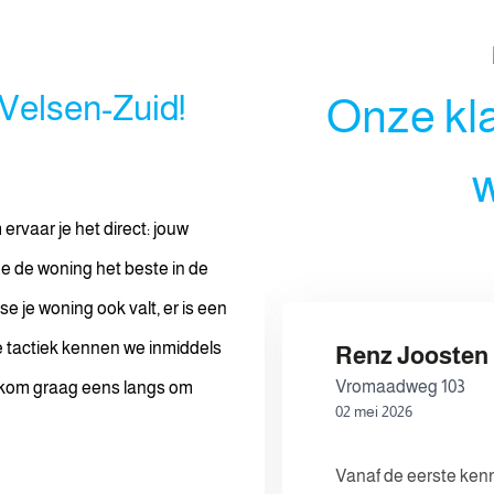
 Velsen-Zuid!
Onze kl
w
ervaar je het direct: jouw
e de woning het beste in de
e je woning ook valt, er is een
e tactiek kennen we inmiddels
Renz Joosten
10
Vromaadweg 103
 Ik kom graag eens langs om
02 mei 2026
communicatie zonder
Vanaf de eerste ken