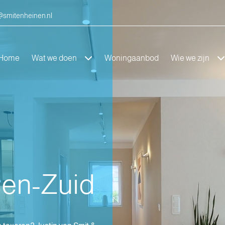
smitenheinen.nl
Home
Wat we doen
Woningaanbod
Wie we zijn
sen-Zuid