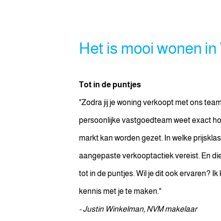
Het is mooi wonen in
Tot in de puntjes
"Zodra jij je woning verkoopt met ons team 
persoonlijke vastgoedteam weet exact ho
markt kan worden gezet. In welke prijsklass
aangepaste verkooptactiek vereist. En di
Anoniem
Iepenlaan 34
tot in de puntjes. Wil je dit ook ervaren?
31 jul. 2024
kennis met je te maken."
- Justin Winkelman, NVM makelaar
Fijne makelaar, duidelijke 