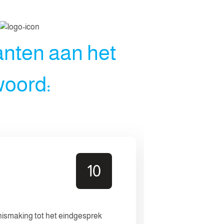
anten aan het
oord:
Anoniem
10
Leidsevaart 3
19 nov. 2025
nismaking tot het eindgesprek
Persoonlijke 