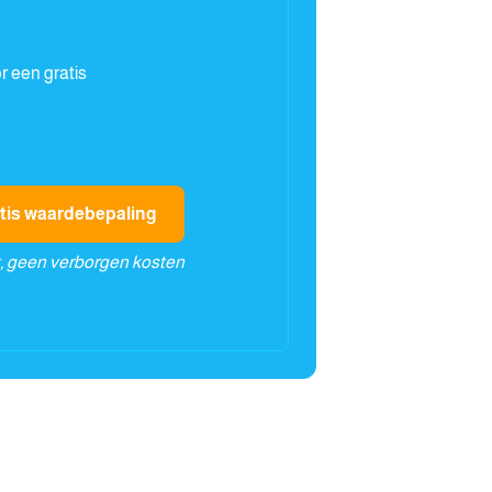
 een gratis
ratis waardebepaling
t, geen verborgen kosten