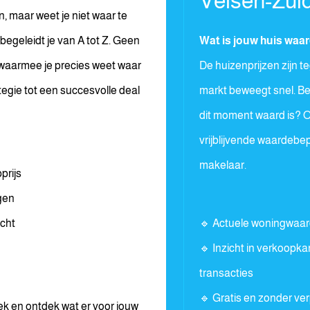
Velsen-Zui
, maar weet je niet waar te
egeleidt je van A tot Z. Geen
Wat is jouw huis waa
 waarmee je precies weet waar
De huizenprijzen zijn 
tegie tot een succesvolle deal
markt beweegt snel. B
dit moment waard is? O
vrijblijvende waardebe
makelaar.
prijs
gen
acht
🔹 Actuele woningwaar
🔹 Inzicht in verkoopk
transacties
🔹 Gratis en zonder ver
ek en ontdek wat er voor jouw