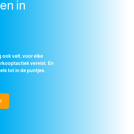
en in
 ook valt, voor elke
rkooptactiek vereist. En
ls tot in de puntjes.
n