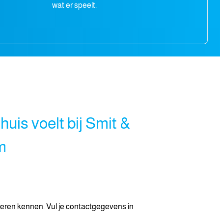
wat er speelt.
thuis voelt bij Smit &
m
 leren kennen. Vul je contactgegevens in