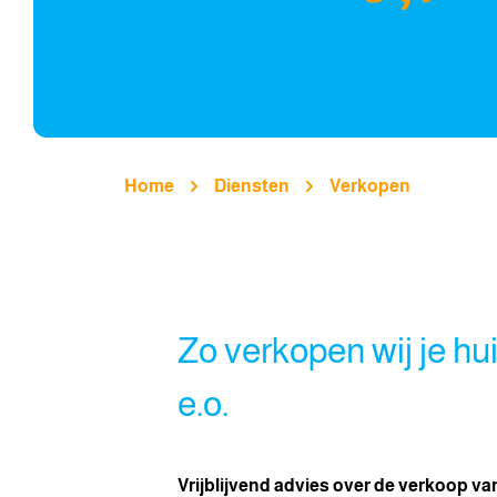
Home
Diensten
Verkopen
Zo verkopen wij je hu
e.o.
Vrijblijvend advies over de verkoop v