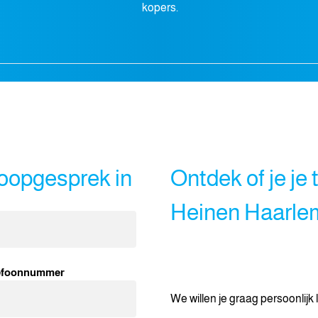
kopers.
koopgesprek in
Ontdek of je je 
Heinen Haarle
efoonnummer
We willen je graag persoonlijk