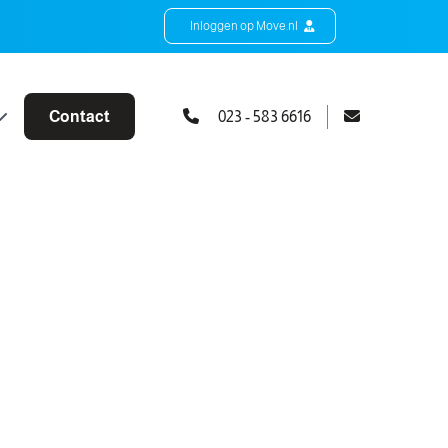
Inloggen op Move.nl
Contact
023 - 583 6616