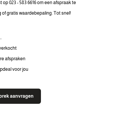
ect op 023 - 583 6616 om een afspraak te
f gratis waardebepaling. Tot snel!
.
 verkocht
ere afspraken
pdeal voor jou
sprek aanvragen