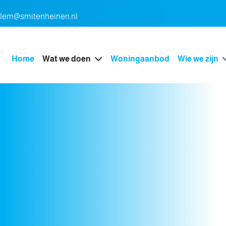
rlem@smitenheinen.nl
Home
Wat we doen
Woningaanbod
Wie we zijn