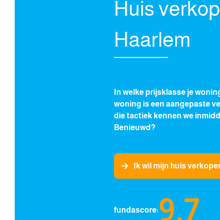
Huis verkop
Haarlem
In welke prijsklasse je woning
woning is een aangepaste ve
die tactiek kennen we inmidde
Benieuwd?
Ik wil mijn huis verkope
9,7
fundascore: