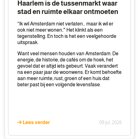
Haarlem is de tussenmarkt waar
waar
stad en ruimte elkaar ontmoeten
stad
en
“Ik wil Amsterdam niet verlaten… maar ik wil er
ruimte
ook niet meer wonen
.”
Het klinkt als een
tegenstelling. En toch is het een veelgehoorde
elkaar
uitspraak.
ontmoeten
Want veel mensen houden van Amsterdam. De
energie, de historie, de cafés om de hoek, het
gevoel dat er altijd iets gebeurt. Vaak verandert
na een paar jaar de woonwens. Er komt behoefte
aan meer ruimte, rust, groen of een huis dat
beter past bij een volgende levensfase.
Lees verder
09 jul. 2026