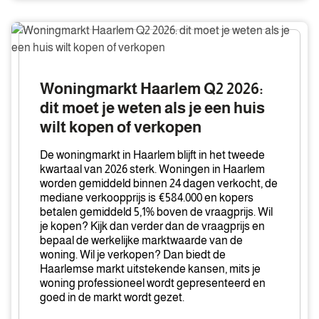
Woningmarkt
Haarlem
Q2
2026:
Woningmarkt Haarlem Q2 2026:
dit
dit moet je weten als je een huis
moet
wilt kopen of verkopen
je
weten
De woningmarkt in Haarlem blijft in het tweede
als
kwartaal van 2026 sterk. Woningen in Haarlem
je
worden gemiddeld binnen 24 dagen verkocht, de
mediane verkoopprijs is €584.000 en kopers
een
betalen gemiddeld 5,1% boven de vraagprijs. Wil
huis
je kopen? Kijk dan verder dan de vraagprijs en
wilt
bepaal de werkelijke marktwaarde van de
kopen
woning. Wil je verkopen? Dan biedt de
of
Haarlemse markt uitstekende kansen, mits je
woning professioneel wordt gepresenteerd en
verkopen
goed in de markt wordt gezet.