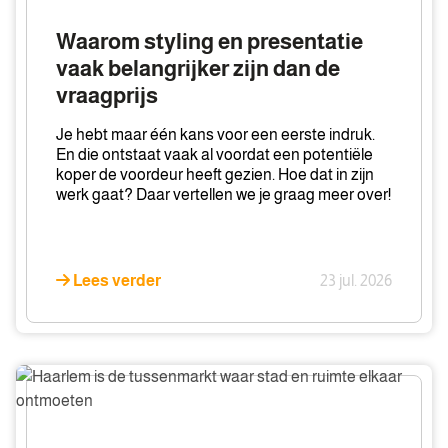
en
presentatie
Waarom styling en presentatie
vaak
vaak belangrijker zijn dan de
belangrijker
vraagprijs
zijn
dan
Je hebt maar één kans voor een eerste indruk.
de
En die ontstaat vaak al voordat een potentiële
vraagprijs
koper de voordeur heeft gezien. Hoe dat in zijn
werk gaat? Daar vertellen we je graag meer over!
Lees verder
23 jul. 2026
Haarlem
is
de
tussenmarkt