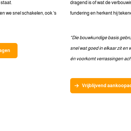
 staat.
dragend is of wat de verbouwin
en we snel schakelen, ook 's
fundering en herkent hij teken
“Die bouwkundige basis gebrui
snel wat goed in elkaar zit en w
ragen
én voorkomt verrassingen acht
Vrijblijvend aankoopa