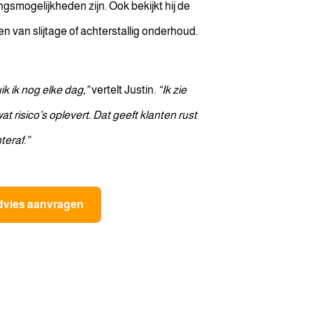
gsmogelijkheden zijn. Ook bekijkt hij de
en van slijtage of achterstallig onderhoud.
k ik nog elke dag,”
vertelt Justin.
“Ik zie
at risico’s oplevert. Dat geeft klanten rust
eraf.”
dvies aanvragen