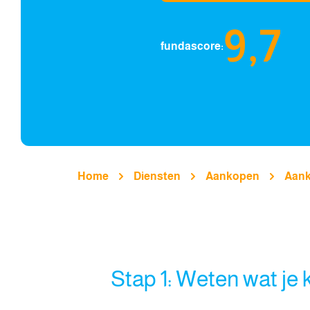
9,7
fundascore:
Home
Diensten
Aankopen
Aank
Stap 1: Weten wat je 