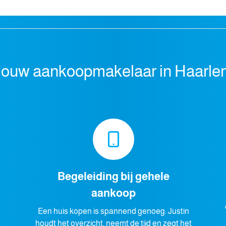
Jouw aankoopmakelaar in Haarle
Begeleiding bij gehele
aankoop
Een huis kopen is spannend genoeg. Justin
houdt het overzicht, neemt de tijd en zegt het