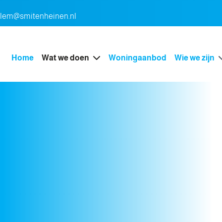
rlem@smitenheinen.nl
Home
Wat we doen
Woningaanbod
Wie we zijn