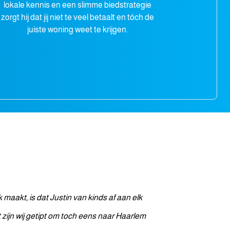
lokale kennis en een slimme biedstrategie
zorgt hij dat jij niet te veel betaalt en tóch de
juiste woning weet te krijgen.
 maakt, is dat Justin van kinds af aan elk
t zijn wij getipt om toch eens naar Haarlem