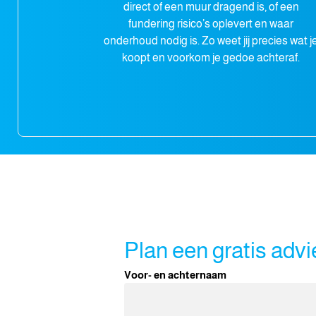
direct of een muur dragend is, of een
fundering risico’s oplevert en waar
onderhoud nodig is. Zo weet jij precies wat j
koopt en voorkom je gedoe achteraf.
Plan een gratis adv
Voor- en achternaam