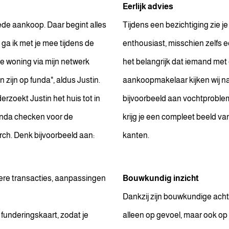
Eerlijk advies
ede aankoop. Daar begint alles
Tijdens een bezichtiging zie je 
ga ik met je mee tijdens de
enthousiast, misschien zelfs ee
eze woning via mijn netwerk
het belangrijk dat iemand met 
n zijn op funda", aldus Justin.
aankoopmakelaar kijken wij naa
rzoekt Justin het huis tot in
bijvoorbeeld aan vochtproblem
unda checken voor de
krijg je een compleet beeld v
earch. Denk bijvoorbeeld aan:
kanten.
rdere transacties, aanpassingen
Bouwkundig inzicht
Dankzij zijn bouwkundige acht
funderingskaart, zodat je
alleen op gevoel, maar ook op c