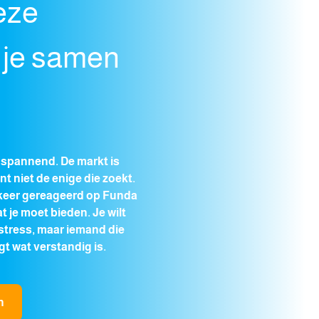
eze
 je samen
 spannend. De markt is
nt niet de enige die zoekt.
r keer gereageerd op Funda
at je moet bieden. Je wilt
stress, maar iemand die
gt wat verstandig is.
n