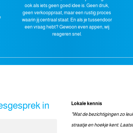
ook als iets geen goed idee is. Geen druk,
geen verkooppraat, maar een rustig proces
e
waarin jij centraal staat. En als je tussendoor
een vraag hebt? Gewoon even appen, wij
reageren snel.
iesgesprek in
Lokale kennis
"Wat de bezichtigingen zo leuk
straatje en hoekje kent. Laats