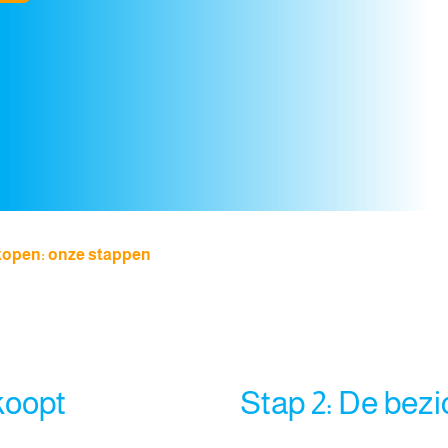
open: onze stappen
koopt
Stap 2: De bezi