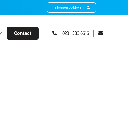
Inloggen op Move.nl
Contact
023 - 583 6616