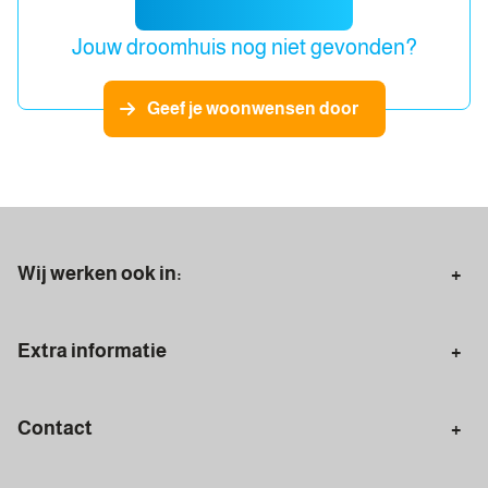
Jouw droomhuis nog niet gevonden?
Geef je woonwensen door
Wij werken ook in:
Aerdenhout
Bloemendaal
Extra informatie
Overveen
Santpoort-Noord
Starters
Doorstromers
Santpoort-Zuid
Heemstede
Contact
Terugstromers
Zoekopdracht plaatsen
Velserbroek
Velsen-Zuid
Algemeen nummer
Gratis waardebepaling