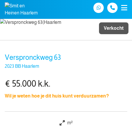
Spring naar inhoud
Verkocht
Verspronckweg 63
2023 BB Haarlem
€ 55.000 k.k.
Wil je weten hoe je dit huis kunt verduurzamen?
m²