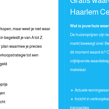
Gratis waa
Haarlem C
Wat is jouw huis waa
rkopen, maar weet je niet waar
De huizenprijzen zijn 
 begeleidt je van A tot Z.
markt beweegt snel. B
 plan waarmee je precies
dit moment waard is? O
verkoopstrategie tot een
vrijblijvende waardebe
geld.
makelaar.
prijs
🔹 Actuele woningwaar
gen
🔹 Inzicht in verkoopk
acht
transacties