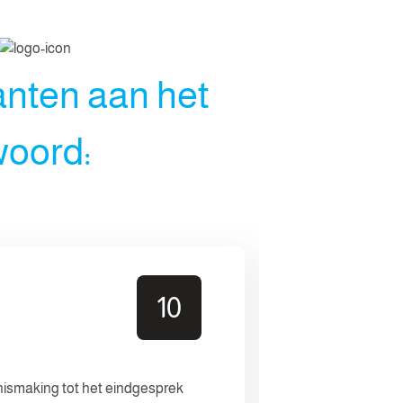
anten aan het
oord:
Anoniem
10
Leidsevaart 3
19 nov. 2025
nismaking tot het eindgesprek
Persoonlijke 