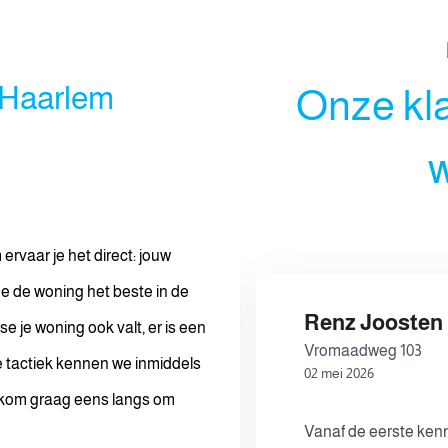
 Haarlem
Onze kl
w
ervaar je het direct: jouw
e de woning het beste in de
Renz Joosten
e je woning ook valt, er is een
10
Vromaadweg 103
e tactiek kennen we inmiddels
02 mei 2026
 Ik kom graag eens langs om
communicatie zonder
Vanaf de eerste ken