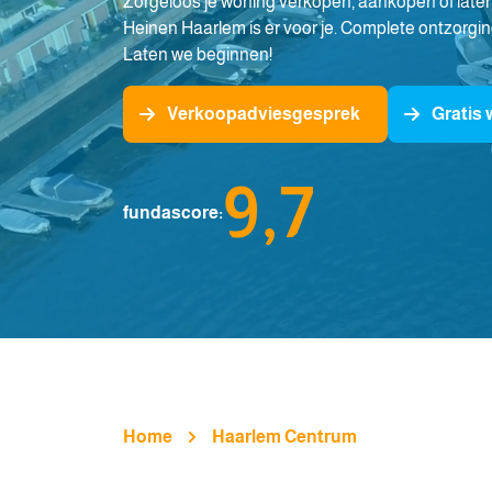
Zorgeloos je woning verkopen, aankopen of laten
Heinen Haarlem is er voor je. Complete ontzorgin
Laten we beginnen!
Verkoopadviesgesprek
Gratis
9,7
fundascore:
Home
Haarlem Centrum