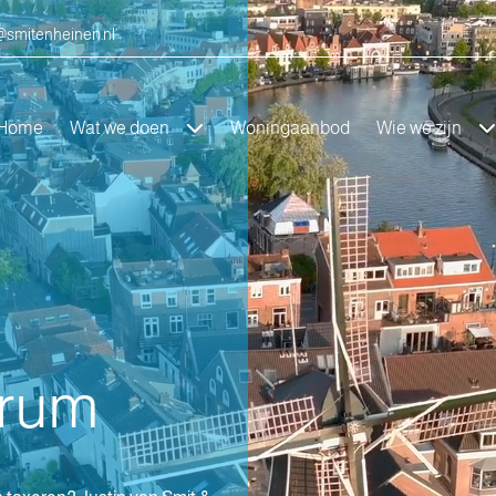
smitenheinen.nl
Home
Wat we doen
Woningaanbod
Wie we zijn
trum