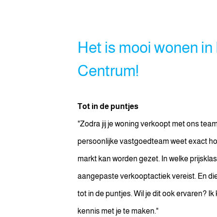
Het is mooi wonen in
Centrum!
Tot in de puntjes
"Zodra jij je woning verkoopt met ons team 
persoonlijke vastgoedteam weet exact ho
Anoniem
markt kan worden gezet. In welke prijsklass
Iepenlaan 34
aangepaste verkooptactiek vereist. En di
31 jul. 2024
tot in de puntjes. Wil je dit ook ervaren?
Fijne makelaar, duidelijke 
kennis met je te maken."