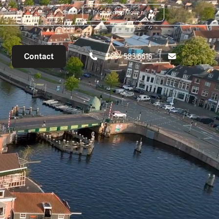
Inloggen op Move.nl
Contact
023 - 583 6616