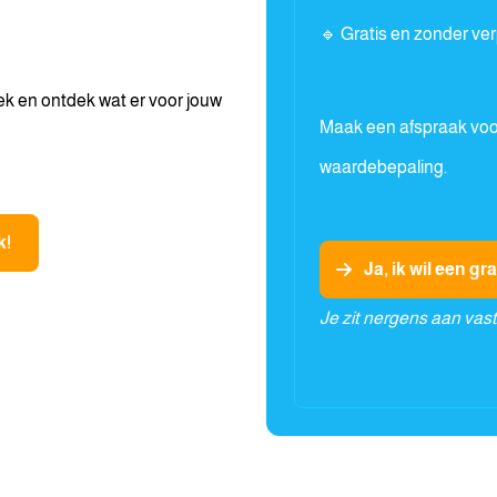
🔹 Gratis en zonder ver
ek en ontdek wat er voor jouw
Maak een afspraak voor
waardebepaling.
k!
Ja, ik wil een g
Je zit nergens aan vas