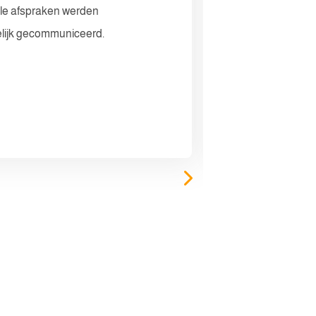
lle afspraken werden
aankoop van o
lijk gecommuniceerd.
makelaar zek