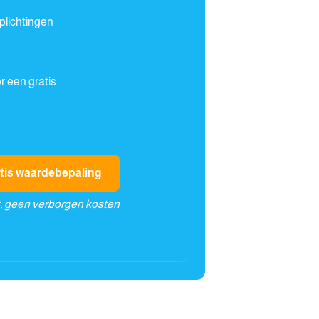
plichtingen
 een gratis
ratis waardebepaling
t, geen verborgen kosten