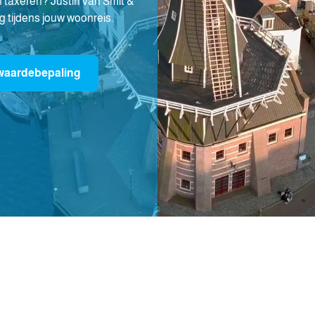
 taxeren? Justin van Smit &
g tijdens jouw woonreis.
 waardebepaling