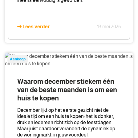
ineens eenvoudig is geworden.
Lees verder
13 mei 2026
Waarom
Aankoop
december
stiekem
één
Waarom december stiekem één
van
van de beste maanden is om een
de
huis te kopen
beste
maanden
December lijkt op het eerste gezicht niet de
is
ideale tijd om een huis te kopen: het is donker,
om
druk en iedereen richt zich op de feestdagen.
Maar juist daardoor verandert de dynamiek op
een
de woningmarkt, in jouw voordeel.
huis