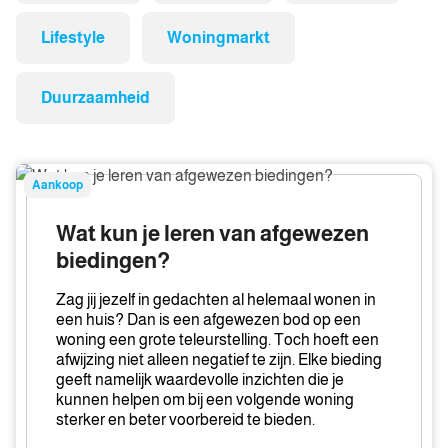
Lifestyle
Woningmarkt
Duurzaamheid
Wat
Aankoop
kun
je
Wat kun je leren van afgewezen
leren
biedingen?
van
afgewezen
Zag jij jezelf in gedachten al helemaal wonen in
biedingen?
een huis? Dan is een afgewezen bod op een
woning een grote teleurstelling. Toch hoeft een
afwijzing niet alleen negatief te zijn. Elke bieding
geeft namelijk waardevolle inzichten die je
kunnen helpen om bij een volgende woning
sterker en beter voorbereid te bieden.