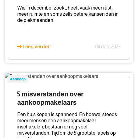
te
Wie in december zoekt, heeft vaak meer rust,
kopen
meer ruimte en soms zelfs betere kansen dan in
de piekmaanden.
Lees verder
04 dec. 2025
5
Aankoop
misverstanden
over
5 misverstanden over
aankoopmakelaars
aankoopmakelaars
Een huis kopen is spannend. En hoewel steeds
meer mensen een aankoopmakelaar
inschakelen, bestaan er nog veel
misverstanden. Tijd om de 5 grootste fabels op