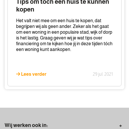
Tips om toch een huis te kunnen
een
kopen
huis
te
Het valt niet mee om een huis te kopen, dat
kunnen
begrijpen wij als geen ander. Zeker als het gaat
om een woning in een populaire stad, wijk of dorp
kopen
is het lastig. Graag geven wij je wat tips over
financiering om te kijken hoe jij in deze tijden tóch
een woning kunt aankopen.
Lees verder
29 jul. 2021
Wij werken ook in: