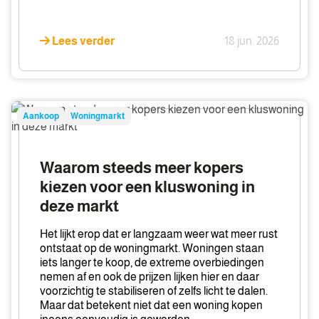
Lees verder
18 jun. 2026
Waarom
Aankoop
Woningmarkt
steeds
meer
kopers
Waarom steeds meer kopers
kiezen
kiezen voor een kluswoning in
voor
deze markt
een
kluswoning
Het lijkt erop dat er langzaam weer wat meer rust
in
ontstaat op de woningmarkt. Woningen staan
deze
iets langer te koop, de extreme overbiedingen
nemen af en ook de prijzen lijken hier en daar
markt
voorzichtig te stabiliseren of zelfs licht te dalen.
Maar dat betekent niet dat een woning kopen