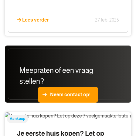
Lees verder
27 feb. 2025
Meepraten of een vraag
stellen?
Neem contact op!
Je
Aankoop
eerste
huis
Je eerste huis kopen? Let op