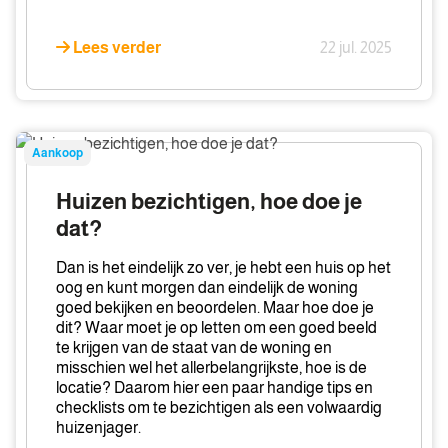
een
huis
Lees verder
22 jul. 2025
Huizen
Aankoop
bezichtigen,
hoe
Huizen bezichtigen, hoe doe je
doe
dat?
je
dat?
Dan is het eindelijk zo ver, je hebt een huis op het
oog en kunt morgen dan eindelijk de woning
goed bekijken en beoordelen. Maar hoe doe je
dit? Waar moet je op letten om een goed beeld
te krijgen van de staat van de woning en
misschien wel het allerbelangrijkste, hoe is de
locatie? Daarom hier een paar handige tips en
checklists om te bezichtigen als een volwaardig
huizenjager.