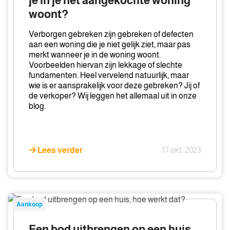
je in je net aangekochte woning
in
woont?
je
net
Verborgen gebreken zijn gebreken of defecten
aangekochte
aan een woning die je niet gelijk ziet, maar pas
woning
merkt wanneer je in de woning woont.
Voorbeelden hiervan zijn lekkage of slechte
woont?
fundamenten. Heel vervelend natuurlijk, maar
wie is er aansprakelijk voor deze gebreken? Jij of
de verkoper? Wij leggen het allemaal uit in onze
blog.
Lees verder
17 okt. 2023
Een
Aankoop
bod
uitbrengen
Een bod uitbrengen op een huis,