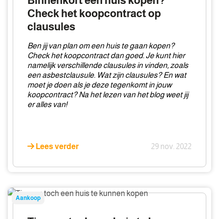
Binnenkort een huis kopen?
Check
Check het koopcontract op
het
clausules
koopcontract
op
Ben jij van plan om een huis te gaan kopen?
clausules
Check het koopcontract dan goed. Je kunt hier
namelijk verschillende clausules in vinden, zoals
een asbestclausule. Wat zijn clausules? En wat
moet je doen als je deze tegenkomt in jouw
koopcontract? Na het lezen van het blog weet jij
er alles van!
Lees verder
29 nov. 2022
Tips
Aankoop
om
toch