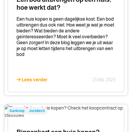
op
hoe werkt dat?
een
huis,
Een huis kopen is geen dagelijkse kost. Een bod
hoe
uitbrengen dus ook niet. Hoe weet je wat je moet
bieden? Wat bieden de andere
werkt
geïnteresseerden? Moet ik veel overbieden?
dat?
Geen zorgen! In deze blog leggen we je uit waar
je op moet letten tijdens het uitbrengen van een
bod
Lees verder
23 feb. 2023
Binnenkort
Aankoop
Juridisch
een
huis
kopen?