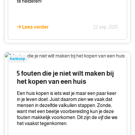
te helderen!
Lees verder
22 sep. 2025
5
Aankoop
fouten
die
5 fouten die je niet wilt maken bij
je
het kopen van een huis
niet
wilt
Een huis kopen is iets wat je maar een paar keer
maken
in je leven doet. Juist daarom zien we vaak dat
mensen in dezelfde valkuilen stappen. Zonde,
bij
want met een beetje voorbereiding kun je deze
het
fouten makkelijk voorkomen. Dit zijn de vijf die we
kopen
het vaakst tegenkomen.
van