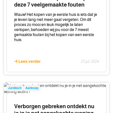
kopen?
deze 7 veelgemaakte fouten
Let
op
Wauw! Het kopen van je eerste huis is iets dat je
deze
je leven lang niet meer gaat vergeten. Om dit
proces zo mooi en leuk mogelijk te laten
7
verlopen, behoeden wij jou voor de 7 meest
veelgemaakte
gemaakte fouten bij het kopen van een eerste
fouten
huis.
Lees verder
23 jul. 2024
Verborgen
Juridisch
Aankoop
gebreken
ontdekt
nu
Verborgen gebreken ontdekt nu
je