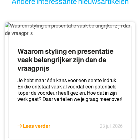
Andere interessante nieuwsartikelen
Waarom
styling
en
presentatie
Waarom styling en presentatie
vaak
vaak belangrijker zijn dan de
belangrijker
vraagprijs
zijn
dan
Je hebt maar één kans voor een eerste indruk.
de
En die ontstaat vaak al voordat een potentiële
vraagprijs
koper de voordeur heeft gezien. Hoe dat in zijn
werk gaat? Daar vertellen we je graag meer over!
Lees verder
23 jul. 2026