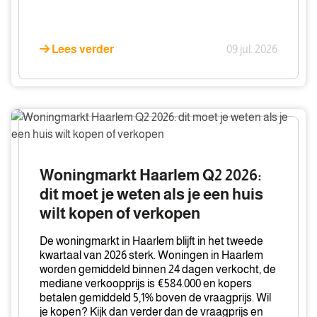
Lees verder
09 jul. 2026
Woningmarkt
Haarlem
Q2
2026:
Woningmarkt Haarlem Q2 2026:
dit
dit moet je weten als je een huis
moet
wilt kopen of verkopen
je
weten
De woningmarkt in Haarlem blijft in het tweede
als
kwartaal van 2026 sterk. Woningen in Haarlem
je
worden gemiddeld binnen 24 dagen verkocht, de
mediane verkoopprijs is €584.000 en kopers
een
betalen gemiddeld 5,1% boven de vraagprijs. Wil
huis
je kopen? Kijk dan verder dan de vraagprijs en