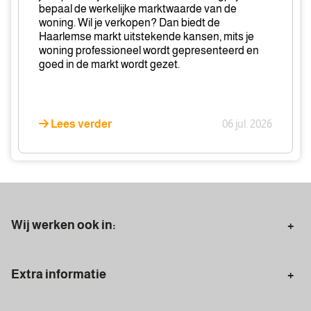
wilt
bepaal de werkelijke marktwaarde van de
kopen
woning. Wil je verkopen? Dan biedt de
of
Haarlemse markt uitstekende kansen, mits je
woning professioneel wordt gepresenteerd en
verkopen
goed in de markt wordt gezet.
Lees verder
06 jul. 2026
Wij werken ook in:
Aerdenhout
Bloemendaal
Extra informatie
Overveen
Santpoort-Noord
Starters
Doorstromers