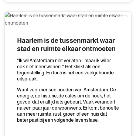
Haarlem
is
de
tussenmarkt
Haarlem is de tussenmarkt waar
waar
stad en ruimte elkaar ontmoeten
stad
en
“Ik wil Amsterdam niet verlaten… maar ik wil er
ruimte
ook niet meer wonen
.”
Het klinkt als een
tegenstelling. En toch is het een veelgehoorde
elkaar
uitspraak.
ontmoeten
Want veel mensen houden van Amsterdam. De
energie, de historie, de cafés om de hoek, het
gevoel dat er altijd iets gebeurt. Vaak verandert
na een paar jaar de woonwens. Er komt behoefte
aan meer ruimte, rust, groen of een huis dat
beter past bij een volgende levensfase.