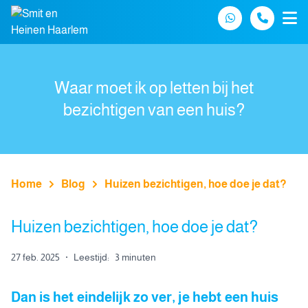
Spring naar inhoud
Waar moet ik op letten bij het
bezichtigen van een huis?
Home
Blog
Huizen bezichtigen, hoe doe je dat?
Huizen bezichtigen, hoe doe je dat?
27 feb. 2025
·
Leestijd:
3 minuten
Dan is het eindelijk zo ver, je hebt een huis