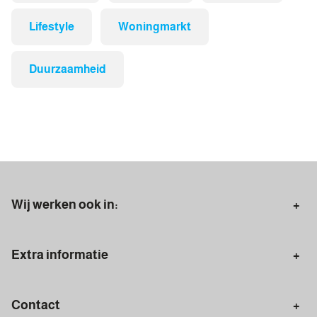
Lifestyle
Woningmarkt
Duurzaamheid
Wij werken ook in:
Aerdenhout
Bloemendaal
Extra informatie
Overveen
Santpoort-Noord
Starters
Doorstromers
Santpoort-Zuid
Heemstede
Contact
Terugstromers
Zoekopdracht plaatsen