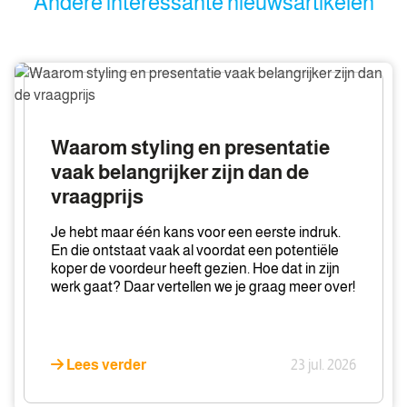
Andere interessante nieuwsartikelen
Waarom
styling
en
presentatie
Waarom styling en presentatie
vaak
vaak belangrijker zijn dan de
belangrijker
vraagprijs
zijn
dan
Je hebt maar één kans voor een eerste indruk.
de
En die ontstaat vaak al voordat een potentiële
vraagprijs
koper de voordeur heeft gezien. Hoe dat in zijn
werk gaat? Daar vertellen we je graag meer over!
Lees verder
23 jul. 2026