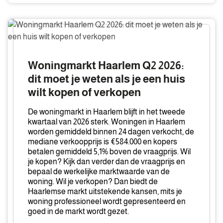
Woningmarkt
Haarlem
Q2
2026:
Woningmarkt Haarlem Q2 2026:
dit
dit moet je weten als je een huis
moet
wilt kopen of verkopen
je
weten
De woningmarkt in Haarlem blijft in het tweede
als
kwartaal van 2026 sterk. Woningen in Haarlem
je
worden gemiddeld binnen 24 dagen verkocht, de
mediane verkoopprijs is €584.000 en kopers
een
betalen gemiddeld 5,1% boven de vraagprijs. Wil
huis
je kopen? Kijk dan verder dan de vraagprijs en
wilt
bepaal de werkelijke marktwaarde van de
kopen
woning. Wil je verkopen? Dan biedt de
of
Haarlemse markt uitstekende kansen, mits je
woning professioneel wordt gepresenteerd en
verkopen
goed in de markt wordt gezet.