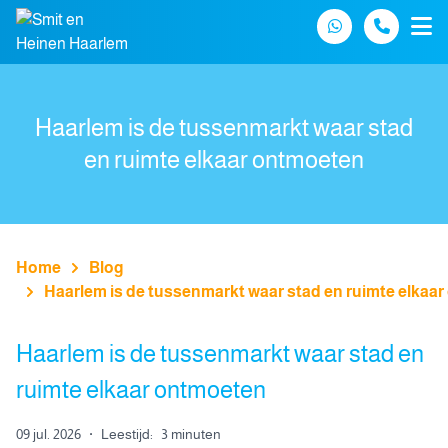
Spring naar inhoud
Haarlem is de tussenmarkt waar stad
en ruimte elkaar ontmoeten
Home
Blog
Haarlem is de tussenmarkt waar stad en ruimte elkaa
Haarlem is de tussenmarkt waar stad en
ruimte elkaar ontmoeten
09 jul. 2026
·
Leestijd:
3 minuten