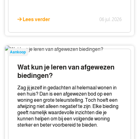
Lees verder
06 jul. 2026
Wat
Aankoop
kun
je
Wat kun je leren van afgewezen
leren
biedingen?
van
afgewezen
Zag jij jezelf in gedachten al helemaal wonen in
biedingen?
een huis? Dan is een afgewezen bod op een
woning een grote teleurstelling. Toch hoeft een
afwijzing niet alleen negatief te zijn. Elke bieding
geeft namelijk waardevolle inzichten die je
kunnen helpen om bij een volgende woning
sterker en beter voorbereid te bieden.